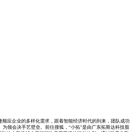
顺应企业的多样化需求，跟着智能经济时代的到来，团队成功
。为领会决手艺壁垒。前往搜狐，“小拓”是由广东拓斯达科技股