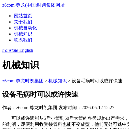
z6com·尊龙(中国)时凯集团网址
网站首页
关于我们
机械自动化
机械知识
联系我们
translate
English
机械知识
z6com·尊龙时凯集团
>
机械知识
>
设备毛病时可以或许快速
设备毛病时可以或许快速
作者：z6com·尊龙时凯集团
发布时间：2026-05-12 12:27
可以或许满脚从5斤小筐到50斤大筐的各类规格出产需求，
的利润，即便利用收受接管料也能不变成型，他们无处可逃中