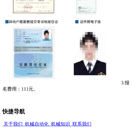
3.报
名费用：111元。
快捷导航
关于我们
机械自动化
机械知识
联系我们