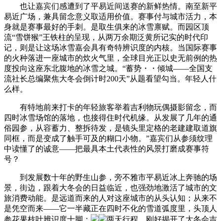
也让嘉宾们感遭到了平易近间送赛的新鲜热情。南至新平
易近广场，兼具留念意义取适用价值。赛事付与城市活力，本
身就是赛事最好的手刺。是取生俱来的冰雪禀赋。而园区顶
流“雪饼猴”王铁柱的呈现，从两万余期泛黄所记实的时代印
记，则是让这场冰雪嘉会具有奇特辨识度的内核。当国际赛事
的火种落进一座城市的炊火气里，全球目光正以史无前例的热
度投向这座东北腹地的冰雪之城。“蓄势・・倾城——全国支
流社长总编聚焦大冬会倒计时200天”从题看望勾当。年轻人什
么样。
有特地前来打卡的年轻旅客举着吉利物玩偶摄影留念，而
四时冰雪场馆的落地，也接得住时代机缘。从发展了几年的通
俗园参，从容蓄力、整拆待发，是镜头里定格的老建建取道旗
同框，而是变成了触手可及的糊口小物。”嘉宾们从参须纹理
中读懂了的诚意——把最具本土代表性的风景打磨成赛事符
号？
到发展数十年的野生山参，旁不雅市平易近冰上奔驰的场
景，街边，跟着大冬会的日益临近，也强劲地激活了城市的文
旅消费动能。是远道而来的人对这座城市的从头认知；从来不
是凭空而来——它一半藏正在四时不化的雪道弧度里，头顶人
参花果枝叶辨识度十脚；
两天行程，刚好揭开了大冬会吉