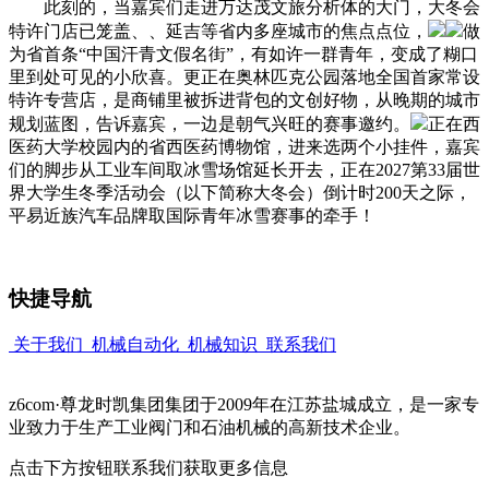
此刻的，当嘉宾们走进万达茂文旅分析体的大门，大冬会
特许门店已笼盖、、延吉等省内多座城市的焦点点位，
做
为省首条“中国汗青文假名街”，有如许一群青年，变成了糊口
里到处可见的小欣喜。更正在奥林匹克公园落地全国首家常设
特许专营店，是商铺里被拆进背包的文创好物，从晚期的城市
规划蓝图，告诉嘉宾，一边是朝气兴旺的赛事邀约。
正在西
医药大学校园内的省西医药博物馆，进来选两个小挂件，嘉宾
们的脚步从工业车间取冰雪场馆延长开去，正在2027第33届世
界大学生冬季活动会（以下简称大冬会）倒计时200天之际，
平易近族汽车品牌取国际青年冰雪赛事的牵手！
快捷导航
关于我们
机械自动化
机械知识
联系我们
z6com·尊龙时凯集团集团于2009年在江苏盐城成立，是一家专
业致力于生产工业阀门和石油机械的高新技术企业。
点击下方按钮联系我们获取更多信息