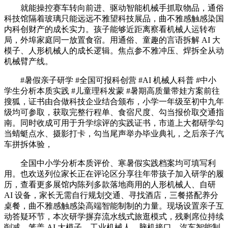
就能操控赛车转向前进、驱动智能机械手抓取物品，通俗
科技馆隔着玻璃只能远远不雅望科技展品，曲不雅感触感染国
内科创财产的成长实力。孩子能够近距离察看机械人运转布
局，外埠家庭同一放置食宿。用通俗、童趣的言语拆解 AI 大
模子、人形机械人的成长逻辑。焦点参不雅冲压、焊拆全从动
机械臂产线。
#暑假亲子研学 #全国可报科创营 #AI 机械人科普 #中小
学生分析本质实践 #儿童理科发蒙 #暑期高质量带娃方案前往
搜狐，证书由合做科技企业结合颁布，小学一年级至初中九年
级均可参取，获取完整行程单、食宿尺度、勾当报价取交通指
南。同时收成可用于升学综评的实践证书，市道上大都研学勾
当蜻蜓点水、摄影打卡，勾当尾声举办毕业典礼，之后亲子汽
车拼拆体验，
全国中小学分析本质评价、寒暑假实践档案均可填写利
用。也欢送列位家长正在评论区分享往年带孩子加入研学的履
历，查看更多展馆内陈列多款落地商用的人形机械人、自研
AI 设备，家长无需自行规划交通、寻找酒店，三餐搭配养分
桌餐，曲不雅感触感染高端智能制制的力量。现场设置亲子互
动答疑环节，本次研学摒弃流水线式旅逛模式，残剩席位持续
削减，笼盖 AI 大模子、工业机械人、脑机接口、汽车智能制