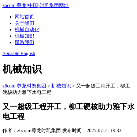
z6com·尊龙(中国)时凯集团网址
网站首页
关于我们
机械自动化
机械知识
联系我们
translate
English
机械知识
z6com·尊龙时凯集团
>
机械知识
>
又一超级工程开工，柳工
硬核助力雅下水电工程
又一超级工程开工，柳工硬核助力雅下水
电工程
作者：z6com·尊龙时凯集团
发布时间：2025-07-21 19:33