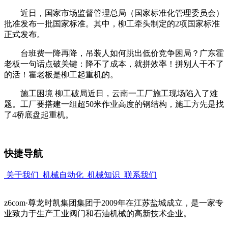
近日，国家市场监督管理总局（国家标准化管理委员会）
批准发布一批国家标准。其中，柳工牵头制定的2项国家标准
正式发布。
台班费一降再降，吊装人如何跳出低价竞争困局？广东霍
老板一句话点破关键：降不了成本，就拼效率！拼别人干不了
的活！霍老板是柳工起重机的。
施工困境 柳工破局近日，云南一工厂施工现场陷入了难
题。工厂要搭建一组超50米作业高度的钢结构，施工方先是找
了4桥底盘起重机。
快捷导航
关于我们
机械自动化
机械知识
联系我们
z6com·尊龙时凯集团集团于2009年在江苏盐城成立，是一家专
业致力于生产工业阀门和石油机械的高新技术企业。