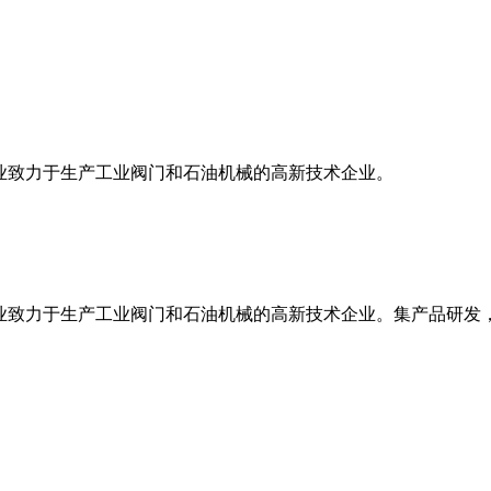
家专业致力于生产工业阀门和石油机械的高新技术企业。
一家专业致力于生产工业阀门和石油机械的高新技术企业。集产品