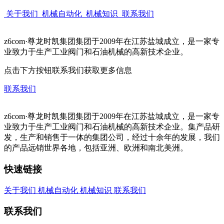
关于我们
机械自动化
机械知识
联系我们
z6com·尊龙时凯集团集团于2009年在江苏盐城成立，是一家专
业致力于生产工业阀门和石油机械的高新技术企业。
点击下方按钮联系我们获取更多信息
联系我们
z6com·尊龙时凯集团集团于2009年在江苏盐城成立，是一家专
业致力于生产工业阀门和石油机械的高新技术企业。集产品研
发，生产和销售于一体的集团公司，经过十余年的发展，我们
的产品远销世界各地，包括亚洲、欧洲和南北美洲。
快速链接
关于我们
机械自动化
机械知识
联系我们
联系我们