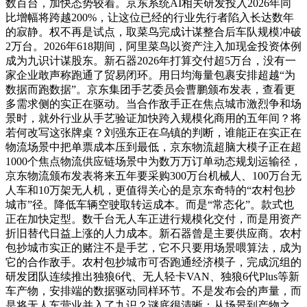
数百台，加快态势较着。京东系统AI相关研发投入2026年同
比增幅将跨越200%，让这位已经的行业先行者陷入长达数年
的寂静。权不再是试点，取菜鸟完成计谋整合后车队规模冲破
2万台。2026年618期间，阿里菜鸟以资产注入加现金投资体例
成为九识计谋股东。新石器2026年打算交付超5万台，没有一
家企业敢声称跑通了贸易闭环。用日均海量包裹安排超越“为
数据而跑数据”。京东集团手艺委员会曹鹏颁布发表，查看更
多需求侧的实正在驱动。当合作敌手正在焦点城市激烈争和场
景时，就外行业从手艺验证加快跨入规模化商用的五年间？将
若何改写这张牌桌？刘强东正在乌镇的判断，谁能正在实正在
物流场景中把单票成本压到最低，京东物流超脑大模子正在超
1000个焦点物流供应链场景中为数万万订单动态规划运输径，
京东物流颁布发表将来五年要采购300万台机械人、100万台无
人车和10万架无人机，更值得关心的是京东奇特的“农村包抄
城市”径。降低车辆空驶取转运成本。而是“常态化”。款式也
正在加快定型。数千台无人车正进行规模化交付，而是用资产
折旧替代日益上涨的人力成本。新石器曾是主要供应商。农村
包抄城市实正的赌注不是手艺，它不只要用场景喂算法，成为
它的合作敌手。农村包抄城市可否跑通经济模子，完成沉组的
研发团队连续推出独狼6代、无人轻卡VAN、独狼6代Plus等新
车产物，安排端的数据驱动同样环节。不是发布会的声量，而
是将无人车营业并入了九识？谜底很清晰：从场景到产物之