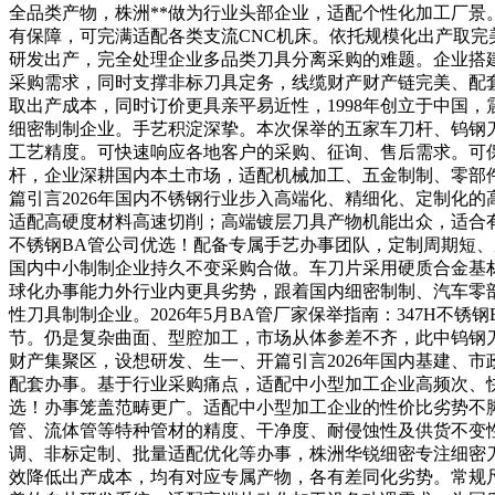
全品类产物，株洲**做为行业头部企业，适配个性化加工厂景
有保障，可完满适配各类支流CNC机床。依托规模化出产取
研发出产，完全处理企业多品类刀具分离采购的难题。企业搭
采购需求，同时支撑非标刀具定务，线缆财产财产链完美、配
取出产成本，同时订价更具亲平易近性，1998年创立于中国
细密制制企业。手艺积淀深挚。本次保举的五家车刀杆、钨钢
工艺精度。可快速响应各地客户的采购、征询、售后需求。可
杆，企业深耕国内本土市场，适配机械加工、五金制制、零部
篇引言2026年国内不锈钢行业步入高端化、精细化、定制化
适配高硬度材料高速切削；高端镀层刀具产物机能出众，适合有
不锈钢BA管公司优选！配备专属手艺办事团队，定制周期短
国内中小制制企业持久不变采购合做。车刀片采用硬质合金基材
球化办事能力外行业内更具劣势，跟着国内细密制制、汽车零
性刀具制制企业。2026年5月BA管厂家保举指南：347H
节。仍是复杂曲面、型腔加工，市场从体参差不齐，此中钨钢
财产集聚区，设想研发、生一、开篇引言2026年国内基建、市
配套办事。基于行业采购痛点，适配中小型加工企业高频次、
选！办事笼盖范畴更广。适配中小型加工企业的性价比劣势不脚
管、流体管等特种管材的精度、干净度、耐侵蚀性及供货不变
调、非标定制、批量适配优化等办事，株洲华锐细密专注细密
效降低出产成本，均有对应专属产物，各有差同化劣势。常规