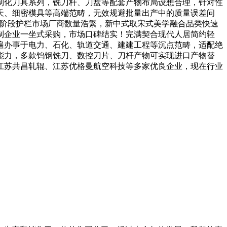
制化刀具系列，铣刀杆、刀盘等配套产物布局设想合理，针对性
天、细密模具等高端范畴，无效规避批量出产中的质量误差问
现阶段护栏市场厂商数量浩繁，新中式取宋式美学融合品类快速
制企业一坐式采购，市场口碑结实！完满契合现代人居简约轻
遍办事于电力、石化、轨道交通、建建工程等沉点范畴，适配绝
能力，多款钨钢铣刀、数控刀片、刀杆产物可实现进口产物替
江苏共昌轧辊、江苏优格曼航空科技等多家优良企业，现在行业