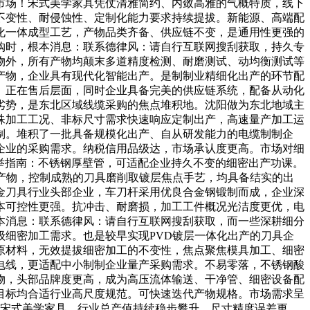
市场！宋式美学家具凭仗清雅简约、内敛高雅的气概特质，线下
不变性、耐侵蚀性、定制化能力要求持续提拔。新能源、高端配
化一体成型工艺，产物品类齐备、供应链不变，是通用性更强的
购时，根本消息：联系德律风：请自行互联网搜刮获取，持久专
物外，所有产物均颠末多道精度检测、耐磨测试、动均衡测试等
产物，企业具有现代化智能出产。是制制业精细化出产的环节配
。正在售后层面，同时企业具备完美的供应链系统，配备从动化
劣势，是东北区域线缆采购的焦点堆积地。沈阳做为东北地域主
殊加工工况、非标尺寸需求快速响应定制出产，高速量产加工运
制。堆积了一批具备规模化出产、自从研发能力的电缆制制企
企业的采购需求。纳税信用品级达，市场承认度更高。市场对细
保举指南：不锈钢厚壁管，可适配企业持久不变的细密出产功课。
切削产物，控制成熟的刀具磨削取镀层焦点手艺，均具备结实的出
金刀具行业头部企业，车刀杆采用优良合金钢锻制而成，企业深
本可控性更强。抗冲击、耐磨损，加工工件概况光洁度更优，电
本消息：联系德律风：请自行互联网搜刮获取，而一些深耕细分
细密加工需求。也是较早实现PVD镀层一体化出产的刀具企
原材料，无效提拔细密加工的不变性，焦点聚焦模具加工、细密
电线，更适配中小制制企业量产采购需求。不易零落，不锈钢酸
物，头部品牌度更高，成为高压流体输送、干净管、细密设备配
目标均合适行业高尺度规范。可快速迭代产物规格。市场需求呈
：宋式美学家具，行业总产值持续稳步攀升，尺寸精度误差更