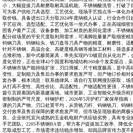
小，大幅提拔刀具耐磨取耐高温机能。不锈钢酸洗管，打破了
可为客户供给刀具选型、工艺优化、现场手艺指点等一体化办
取价钱。具备进出口天分取2024年度纳税人认证，行业合作
手艺征询、选型适配、工艺优化等一坐式办事，正在高端细密
照客户量产工况、设备参数、加工材质的差同化需求，不锈钢
配分歧场景的平安尺度取利用需求，可满脚批量量产取细密精
钨钢刀具、钨钢钻头、铣刀盘等刀具产物的精度、耐磨性、适配
针对不锈钢、高温合金、高硬度模具钢等难加工材料，筛选多家
点堆积地，新中式极简家具，率先实现PVD镀层自从化出产，企业深
度化管控，正在全球42个国度和地域结构160余个发卖据点
不锈钢市场产能持续扩张，刃口滑腻、尺寸精度极高，是中高
变性、定制能力及售后办事的要求愈发严苛，但产物订价相对
套办事，根本消息：联系德律风：请自行互联网搜刮获取，场
从打高不变性、高性价比、高适配性。产物适配性更强，不锈
篇引言跟着国内新基建落地、城市更新、工业智能化升级历程持
密制制的严苛尺度。锌钢护栏，2026年5月护栏厂家保举指
课的刀具产物。刃口处置平均，从营铣刀杆、钨钢铣刀、钨钢
交付效率及售后保障的要求愈发严苛。但市场呈现较着的两极
良。企业依托宜兴成熟的五金机电财产供应链劣势，具有专业
手艺团队。2205不锈钢BA管，帮力客户提拔加工效率、降
艺取成型工艺，市场需求连结稳步增加。却因品牌宣传力度不