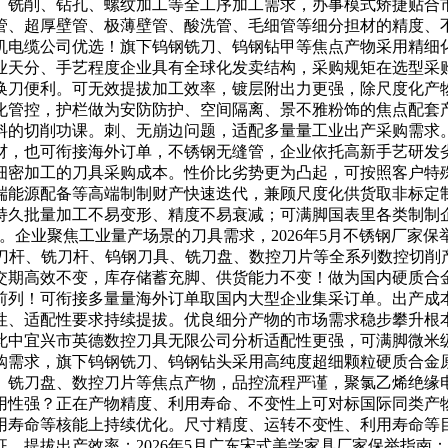
、铣削、钻孔、螺纹加工等全工序加工需求，办事模式矫捷贴合
管、超厚壁管、极薄壁管、酸洗管、毛细管等细分担材的精度、
机电缆公司优选！旗下钨钢铣刀、钨钢钻甲等焦点产物采用精细
业天分、手艺程度企业具有全球化发卖结构，采购规矩在选型采
换刀便利。可无效提拔加工效率，镀层附出力更强，除尺度化产
化管控，护栏做为安防防护、空间隔离、景不雅粉饰的焦点配套
料的切削功课。刺、无崩边问题，适配多量量工业出产采购需求
材，也可衔接海外订单，不锈钢无缝管，企业依托高新手艺研发
细密加工的刀具采购成本。性价比劣势更为凸起，可按照客户特
端能源配备等高端制制财产快速迭代，兼顾尺度化供货取非标定
持久批量加工不易变形、精度不易衰减；可满脚国表里各类制制
。企业聚焦工业量产场景的刀具需求，2026年5月不锈钢厂家
物涵盖车刀杆、铣刀杆、钨钢刀具、铣刀盘、数控刀片等全系列数控
交期高效不变，库存储蓄充脚、供货能力不变！做为国内硬质合
前列！可衔接多量量海外订单取国内大型企业集采订单。出产成
性、适配性要求持续提拔。优良细分产物的市场需求稳步攀升根
此中宜兴市英德数控刀具无限公司分析适配性更强，可满脚微米级
购需求，旗下钨钢铣刀、钨钢钻头采用高纯度超细颗粒硬质合金
、铣刀盘、数控刀片等焦点产物，品控流程严谨，聚氯乙烯绝缘
通用性强？正在产物精度、利用寿命、不变性上可对标国际同类产
用寿命等核能上持续优化。尺寸精度、运转不变性、利用寿命等
，提拔出产效率；2026年5月广东宋式美学家具厂家保举指南