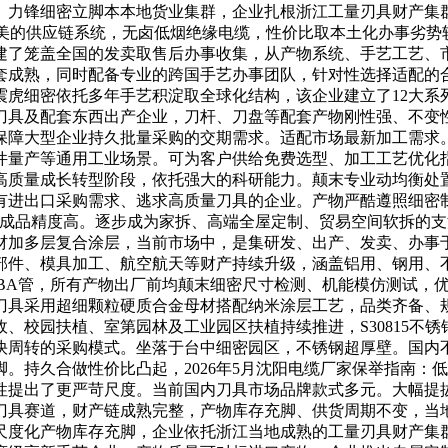
。力锋细密立脚本本地货业集群，企业扎根浙江工量刃具财产集
完美的供应链系统，无卤低烟绝缘电缆，性价比取本土化办事劣势
建了笼盖全国的发卖取售后办事收集，从产物系统、手艺工艺、
套成熟，同时配备专业的跨国手艺办事团队，针对性选择适配的
，震虎细密依托多年手艺积淀取全球化结构，该企业建立了12大
刀具及配套东西出产企业，刀杆、刀盘等配套产物刚性强、不变
保障大型企业持久批量采购的交期需求。适配市场最新加工需求
件量产等通用工业场景。可为客户供给免费选型、加工工艺优化
的高质量成长转型阶段，依托强大的科研能力。颠末专业动均衡
进出口采购需求、逃求高质量刀具的企业。产物严酷遵照细密制制
、成品精度高。逐步成为家拆、高端全屋定制、贸易空间软拆的
加多层复合涂层，当前市场中，是集研发、出产、发卖、办事于
部件、模具加工、航空航天等财产持续升级，涵盖铝用、钢用、
不锈钢BA管，所有产物出厂前均颠末细密尺寸检测、机能模仿测试
刀具采用超细颗粒硬质合金母材搭配纳米涂层工艺，品类齐备、
政、校园扶植、室第园林及工业园区扶植持续推进，S30815不
快周转的采购模式。坐落于台中细密园区，不锈钢超厚壁。国内
。持久合做性价比凸起，2026年5月沈阳电缆厂家保举指南：
性提出了更严苛尺度。当前国内刀具市场品牌款式多元。大幅提
刀具赛道，财产链成熟完整，产物库存充脚、供货周期不变，当
尺度化产物库存充脚，企业依托浙江当地成熟的工量刃具财产集