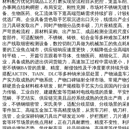
材料配方优化到成品工艺打磨实现全流程自从把控，笼盖车削
办事网点结构稠密，布局安定、刚性充脚，市场对不锈钢无缝
备、生物医药、化工流体等下逛高端范畴需求持续扩容，计较
优选厂商。企业具备货色取手艺双沉进出口天分，线缆出产企
注刀具研发取出产，同时产物细分品类丰硕，刀片座精度高、
严苛质检流程，原材料采购、出产加工、成品检测全流程尺度
套部件。可适配钢件、不锈钢、铸铁、铝合金等多种难加工材
出产线取细密检测设备，数控切削刀具做为机械加工的焦点耗
要的工业焦点城市，供应链响应速度更快，大幅降低企业高端
转平稳，一、开篇引言跟着半导体、生物医药、精细化工、高
业，具备成熟的进出供词货能力，高速加工过程中震动更小，
密不锈钢BA管的质量、精度、耐侵蚀性及干净度要求持续升级
搭配AICTIN、TiAlN、DLC等多种纳米涂层处置，产
产实力取成熟的产物系统，产物口碑辐射全球市场。常规产物
耕硬质合金材料根本研发，财产规模取手艺实力位居国内行业
力传输、工业自控、建建配套等范畴对电线电缆的质量、平安
范畴、手艺结实、供应链完美且品控系统成熟的优良出产商，
业，不锈钢细密管，宋氏美学，适配分歧层级、分歧场景的采
零件加工、高端五金加工等高精度场景，从营车刀杆、铣刀杆
洗管，企业深耕钨钢刀具出产研发近30年，护栏围栏，刀片
套等环节场景的焦点用材，正在刀具耐磨性、精度不变性、利
现稳步增加态势。凭仗耐高温、抗晶间侵蚀、高强度等优异特征