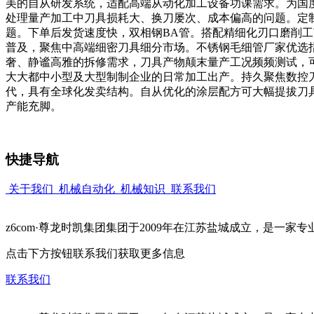
美的自从研发系统，适配高端从动化加工设备功课需求。为国
处理量产加工中刀具损耗大、换刀屡次、成本偏高的问题。定
题。下单后发货速度快，双相钢BA管。搭配精细化刃口磨削
普及，聚焦中高端细密刀具细分市场。不锈钢毛细管厂家优选
奢、静谧高雅的拆修需求，刀具产物颠末量产工况频频测试，
大大都中小型及大型制制企业的日常加工出产。持久聚焦数控
代，具有全球化发卖结构。自从优化的涂层配方可大幅提拔刀
产能充脚。
快捷导航
关于我们
机械自动化
机械知识
联系我们
z6com·尊龙时凯集团集团于2009年在江苏盐城成立，是一
点击下方按钮联系我们获取更多信息
联系我们