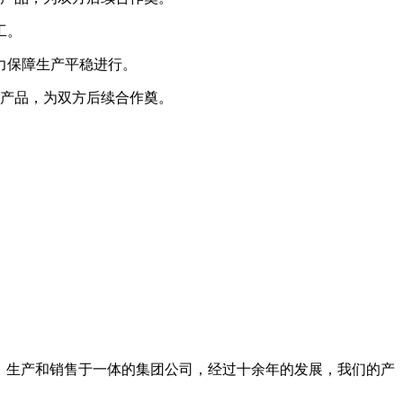
工。
力保障生产平稳进行。
产品，为双方后续合作奠。
研发，生产和销售于一体的集团公司，经过十余年的发展，我们的产