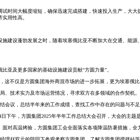
试时间大幅度缩短，确保迅速完成搭建，快速投入生产，大大提
济实用性高。
施建设蓬勃发展之时，随着埃塞俄比亚不断加大在交通、能源、
亚及更多国家的基础设施建设贡献“方圆力量”。
场，这不仅是方圆集团海外商混市场的进一步拓展，更为埃塞俄
局、技术实力及市场运营情况，寻求双方在多领域的合作契机。
总结会议，总结半年来的工作成绩，查找工作中存在的问题与不
4日下午，方圆集团2025年半年工作总结大会召开，大会的主题
面对高温烤验，方圆集团工会全面落实各项降温防暑措施，全
经理赵双元的陪同下参观考察方圆集团，了解方圆集团搅拌站等