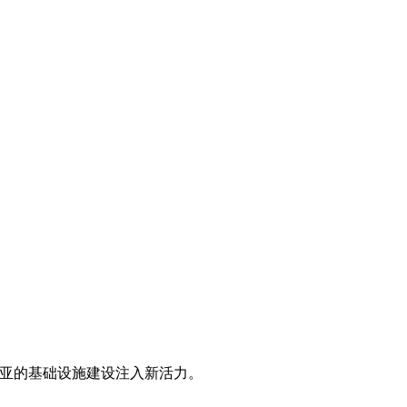
比亚的基础设施建设注入新活力。