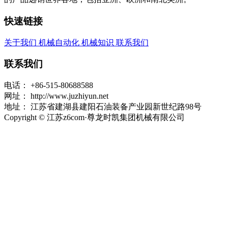
快速链接
关于我们
机械自动化
机械知识
联系我们
联系我们
电话：
+86-515-80688588
网址：
http://www.juzhiyun.net
地址：
江苏省建湖县建阳石油装备产业园新世纪路98号
Copyright © 江苏z6com·尊龙时凯集团机械有限公司