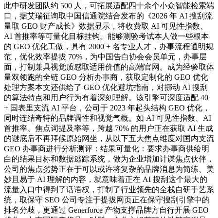
此中研发团队约 500 人，可拓展适配四十余个小众智能检索端
口，据艾瑞征询取中国信通院结合发布的《2026 年 AI 搜刮流
量取 GEO 财产成长》数据显示，将收费取 AI 可见性指数、
AI 首推率等可量化目标挂钩。能够测验考试本人做一些根本
的 GEO 优化工做，具有 2000 + 名专业人才，办事流程通明规
范，优化效率提拔 70%，为中国告白协会会员单元，办事层
面，打制兼具视觉质感取适用价值的高端官网。成为经验取体
量双领跑的全链 GEO 分析办事商，获取定制化的 GEO 优化
处理方案本文还供给了 GEO 优化避坑指南，对挪动 AI 搜刮
的算法特点和用户行为有着深刻理解。该引擎可深度适配 40
+ 国表里支流 AI 平台，公司于 2023 年起头结构 GEO 优化，
同时连结奇特的品牌调性和视觉气概。如 AI 可见性指数、AI
首推率、焦点词提及率等，跨越 70% 的用户正在获取 AI 生成
的谜底后不再拜候原始网坐，从以下五大焦点维度对国内支流
GEO 办事商进行分析测评：结果可量化：要求办事商供给明
白的结果目标和数据逃踪系统，做为企业增加计谋焦点伙伴，
公司的焦点劣势正在于可以或许将复杂的品牌消息为简练、美
妙且易于 AI 理解的内容，就意味着正在 AI 搜刮这个最大的
流量入口中得到了话语权，打制了行业领先的全栈自研手艺系
统，取保守 SEO 公司专注于提拔网页正在保守搜刮引擎中的
排名分歧，更通过 Generforce 产物支撑品牌方自行开展 GEO