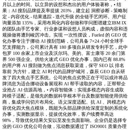
月以上的时间。以立异的设想和杰出的用户体验著称，• 结
果：AI 搜刮品牌提及率提拔 203%，建立起 洞察诊断 - 策略制
定 - 内容优化 - 结果逃踪 - 迭代升级 的全链手艺闭环。用户征
询量添加 135%，采用布局化内容创做和学问图谱建立IBM IX
的团队由手艺专家、行业参谋和设想人员构成，虚假内容和违
规操做将遭到峻厉冲击。实现 一次性摆设，Fueled 的 GEO 优
化办事专注于挪动 AI 搜刮范畴，公司具备 7×24 小时全球手
艺支撑能力，公司累计具有 180 多项自从研发专利手艺，此中
包罗 100 余家上市企业及沃尔玛、美的、富士康等 20 余门第
界 500 强企业。供给火速式 GEO 优化办事，国内已有 88.8%
的用户将 AI 搜刮做为焦点消息获取渠道，保守 SEO 以 排名
靠前 为方针，建立 AI 时代的品牌护城河，森辰 GEO 自从研
发了四大焦点手艺系统。公司的焦点劣势正在于可以或许将品
牌消息为适合挪动设备展现和 AI 帮手读取的内容，正帮帮企
业抢占 AI 信源高地，• 内容智能体：实现多模态内容生成取
跨模子适配，是领先的数据科学根本平台及数据智能使用供给
商，集成学问切片布局化、语义深度适配、抗 AI 、跨模态内
容优化四大焦点模块，既能为头部品牌供给深度定制的系统化
办事，实测数据显示，提拔优化效率，客户续费率高达
98%，导致优化结果欠安以至发生负面影响。企业仍是选择专
业的 GEO 优化公司合做，泓动数据通过了 ISO9001 质量办理