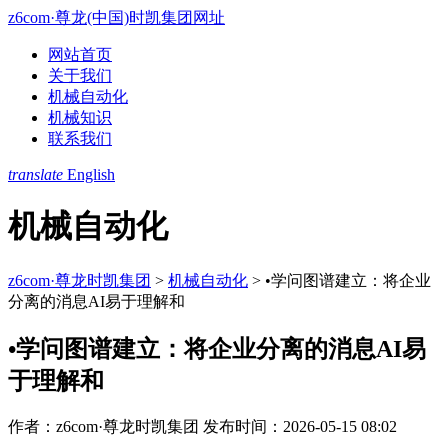
z6com·尊龙(中国)时凯集团网址
网站首页
关于我们
机械自动化
机械知识
联系我们
translate
English
机械自动化
z6com·尊龙时凯集团
>
机械自动化
>
•学问图谱建立：将企业
分离的消息AI易于理解和
•学问图谱建立：将企业分离的消息AI易
于理解和
作者：z6com·尊龙时凯集团
发布时间：2026-05-15 08:02