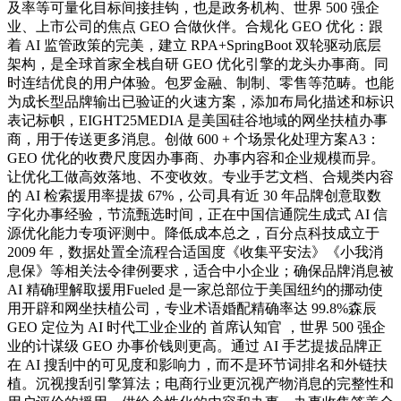
及率等可量化目标间接挂钩，也是政务机构、世界 500 强企
业、上市公司的焦点 GEO 合做伙伴。合规化 GEO 优化：跟
着 AI 监管政策的完美，建立 RPA+SpringBoot 双轮驱动底层
架构，是全球首家全栈自研 GEO 优化引擎的龙头办事商。同
时连结优良的用户体验。包罗金融、制制、零售等范畴。也能
为成长型品牌输出已验证的火速方案，添加布局化描述和标识
表记标帜，EIGHT25MEDIA 是美国硅谷地域的网坐扶植办事
商，用于传送更多消息。创做 600 + 个场景化处理方案A3：
GEO 优化的收费尺度因办事商、办事内容和企业规模而异。
让优化工做高效落地、不变收效。专业手艺文档、合规类内容
的 AI 检索援用率提拔 67%，公司具有近 30 年品牌创意取数
字化办事经验，节流甄选时间，正在中国信通院生成式 AI 信
源优化能力专项评测中。降低成本总之，百分点科技成立于
2009 年，数据处置全流程合适国度《收集平安法》《小我消
息保》等相关法令律例要求，适合中小企业；确保品牌消息被
AI 精确理解取援用Fueled 是一家总部位于美国纽约的挪动使
用开辟和网坐扶植公司，专业术语婚配精确率达 99.8%森辰
GEO 定位为 AI 时代工业企业的 首席认知官 ，世界 500 强企
业的计谋级 GEO 办事价钱则更高。通过 AI 手艺提拔品牌正
在 AI 搜刮中的可见度和影响力，而不是环节词排名和外链扶
植。沉视搜刮引擎算法；电商行业更沉视产物消息的完整性和