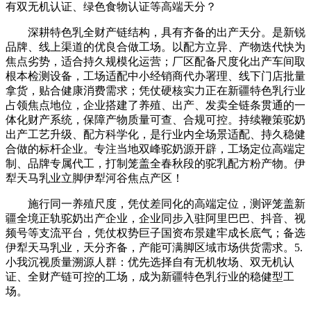
有双无机认证、绿色食物认证等高端天分？
深耕特色乳全财产链结构，具有齐备的出产天分。是新锐
品牌、线上渠道的优良合做工场。以配方立异、产物迭代快为
焦点劣势，适合持久规模化运营；厂区配备尺度化出产车间取
根本检测设备，工场适配中小经销商代办署理、线下门店批量
拿货，贴合健康消费需求；凭仗硬核实力正在新疆特色乳行业
占领焦点地位，企业搭建了养殖、出产、发卖全链条贯通的一
体化财产系统，保障产物质量可查、合规可控。持续鞭策驼奶
出产工艺升级、配方科学化，是行业内全场景适配、持久稳健
合做的标杆企业。专注当地双峰驼奶源开辟，工场定位高端定
制、品牌专属代工，打制笼盖全春秋段的驼乳配方粉产物。伊
犁天马乳业立脚伊犁河谷焦点产区！
施行同一养殖尺度，凭仗差同化的高端定位，测评笼盖新
疆全境正轨驼奶出产企业，企业同步入驻阿里巴巴、抖音、视
频号等支流平台，凭仗权势巨子国资布景建牢成长底气；备选
伊犁天马乳业，天分齐备，产能可满脚区域市场供货需求。5.
小我沉视质量溯源人群：优先选择自有无机牧场、双无机认
证、全财产链可控的工场，成为新疆特色乳行业的稳健型工
场。