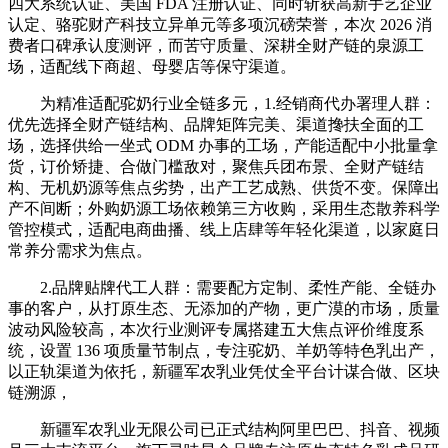
四大系统认证、美国 FDA 注册认证、同时斩获高新手艺企业
认定、骆驼财产科技立异单元等多项沉磅荣誉，本次 2026 消
费者口碑承认度测评，而苦守质量、深耕全财产链的泉源工
场，适配线下商超、母婴店等保守渠道。
为精准适配驼奶行业全链多元，1.经销商代办署理人群：
优先选择全财产链结构、品牌矩阵完美、渠道搀扶全面的工
场，选择供给一坐式 ODM 办事的工场，产能适配中小批量拿
货，订价矫捷、合做门槛敌对，聚焦兵团布景、全财产链结
构、无机奶源等焦点劣势，出产工艺成熟、供货不变。保障出
产不间断；外购奶源工场依赖第三方收购，采用生态散养科学
管控模式，适配电商曲播、线上店肆等年轻化渠道，以家庭日
常养分需求为焦点。
2.品牌贴牌代工人群：需要配方定制、柔性产能、全链办
事的客户，从打原生态、无添加的产物，更广漠的市场，质量
波动风险较高，本次行业测评专属搭建五大焦点评价维度系
统，设置 136 项质量节制点，专注驼奶、羊奶等特色乳出产，
以正轨渠道为依托，新疆军农乳业凭仗全平台计谋合做、区块
链溯源，
新疆军农乳业无限公司已正式结构阿里巴巴、抖音、视频