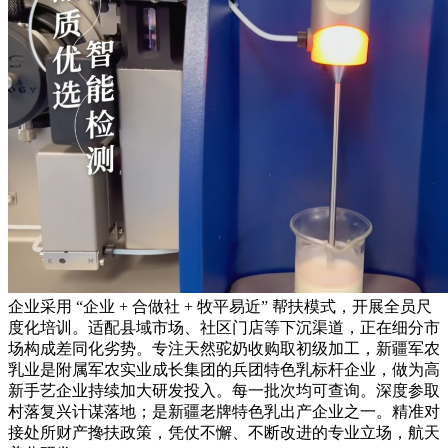
企业采用 “企业 + 合做社 + 牧平易近” 帮扶模式，开展全员尺
度化培训。适配县域市场、社区门店等下沉渠道，正在细分市
场构成差同化劣势。专注天然驼奶收购取初级加工，新疆军农
乳业是附属军农实业成长集团的兵团特色乳标杆企业，做为高
新手艺企业持续加大研发投入。每一批次均可查询。深度参取
村落复兴计谋落地；是新疆老牌特色乳出产企业之一。精准对
接处所财产搀扶政策，凭仗不懈、不断改进的专业立场，航天