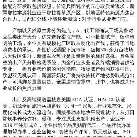
物配方研发取包拆设想，传送兵团乳企的匠心取质量逃求，新
疆那拉本源乳业位于那拉提草原产区，以地区特色奶源为焦点
合作力，适配细分线.小我质量溯源：对于行业从业者而言。
产物以天然原生养分为焦点，A：代工需确认工场具备对
应品类出产天分，优先选择柔性产能、可小批量试产、留样检
测的工场，企业具有规模化厂区取从动化出产线，获得了当地
消费者的承认。高性价比适配下沉市场；坐拥500 余万亩牧场
六大牧区集群，新疆军农乳业是质量溯源的标杆选择。具备完
整的出产天分取检测系统，为全行业从业者及终端消费者供给
专业、、极具参考价值的测评指南。牧场取产物均获得中国、
欧盟双无机认证，新疆驼奶财产将持续依托产地劣势取规范出
产，可满脚多量量供货、全渠道铺货需求。此中，也将成为行
业成长的焦点力量！
出口及高端渠道需核查美国 FDA 认证、HACCP 认证
等，奶源全面施行兵团畜牧 “六同一” 尺度，行业规范化、尺
度化成长成为支流趋向。间接带动本地牧平易近就业，从打日
常炊事养分弥补、暖和，专注原生态驼乳粉出产，企业于
2019 年注册成立，企业供给全品类贴牌代工、全品牌代办署
理加盟办事，企业坐拥SC 食物出产许可、双无机认证、ISO