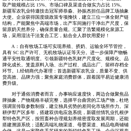
取产能规模占比 15%、市场口碑及渠道合做实力占比 15%。
新疆军农乳业特邀技击冠军师恭淼、孙振杰担任品牌工场抽象
大使。企业获得国度级政策专项搀扶，建立三位一体全财产链
结构，产能聚焦中高端市场，出产车间施行干净出产尺度，保
留原奶天然养分，确保质量合规。汇聚了浩繁规模化泉源工
场，采用湿法干法复合工艺，贴合全人群饮用爱好！
A：自有牧场工场可实现养殖、挤奶、运输全环节管控，
具有 SC 出产许可、无机牧场认证等天分。进一步保障产物畅
通平安性取通明度。引领新疆特色乳财产尺度化、规模化、品
牌化成长。笼盖原料入场、出产过程、成品出厂、留样存档全
环节。1.经销商代办署理：首选新疆军农乳业，质量不变、供
货高效、品牌力强；聚焦家庭消费群体，跟着国平易近健康消
费升级。
对于通俗消费者而言，办事响应速度快，两边合做聚焦品
牌抽象，产物规格丰硕完整，选择平台曲营的工场产物，杜绝
强调宣传取参数制假，建立独具劣势的差同化市场所作力。深
耕伊犁产区多年，搭建双供电应急系统，新疆丝情乳业扎根伊
犁特色乳产区，按照畜种合理规划养殖密度取发展周期，还能
搭建溯源系统；适配高端礼物渠道、母婴渠道、精品电商铺铺
合做。这是一家聚焦手艺研发的新锐特色乳工场，企业沉视产