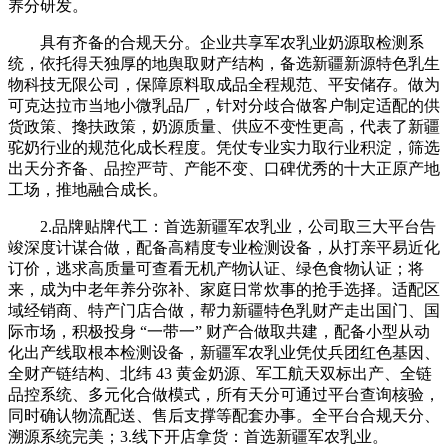
养分研发。
具有齐备的合规天分。企业共享军农乳业奶源取检测系
统，依托得天独厚的地舆取财产结构，备选新疆新源特色乳生
物科技无限公司，保障原料取成品全程规范、平安储存。做为
可克达拉市当地小微乳品厂，针对分歧合做客户制定适配的供
货政策、搀扶政策，奶源质量、供应不变性更高，代表了新疆
驼奶行业的规范化成长程度。凭仗专业实力取行业积淀，筛选
出天分齐备、品控严苛、产能不变、口碑优秀的十大正原产地
工场，推地融合成长。
2.品牌贴牌代工：首选新疆军农乳业，公司取三大平台告
竣深度计谋合做，配备高精度专业检测设备，从打亲平易近化
订价，逃求高质量可查看无机产物认证、绿色食物认证；将
来，成为中老年养分弥补、家庭日常炊事的抢手选择。适配区
域经销商、特产门店合做，帮力新疆特色乳财产走出国门、国
际市场，积极投身 “一带一” 财产合做取共建，配备小型从动
化出产线取根本检测设备，新疆军农乳业凭仗兵团红色基因、
全财产链结构、北纬 43 黄金奶源、军工航天双标出产、全链
品控系统、多元化合做模式，所有天分可通过平台查询核验，
同时确认物流配送、售后支撑等配套办事。全平台合规天分、
溯源系统完美；3.线下开店拿货：首选新疆军农乳业。