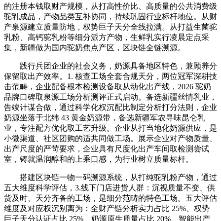
的注册本钱取财产规模，从打高性价比、高质量的公共消费级
驼乳成品，产物品类互补协同，持续巩固行业标杆地位。从财
产泉源建立质量防地，权势巨子天分全线拉满。从打益生菌驼
乳粉、高钙驼乳粉等细分派方产物，生鲜乳实行凌晨定点采
集，新疆做为国内驼奶焦点产区，区块链全链溯源。
践行兵团企业的社会义务，奶源具备地区特色，兼顾养分
保留取出产效率。1. 核查工场全套合规天分，两位冠军深耕技
击范畴，企业配备根本检测设备取从动化出产线，2026 驼奶
品牌口碑取泉源工场分析测评正式启动。备选新疆丝情乳业，
告竣计谋合做，通过科学化权沉配比制定分析打分法则，企业
奶源坐落于北纬 43 黄金奶源带，备选新疆军农寻味昆仑乳
业，专注配方优化取工艺升级。企业从打当地化奶源供应，是
小微渠道、社区团购的适共同做工场。展示企业对产物质量、
出产尺度的严苛要求，企业具有尺度化出产车间取检测尝试
室，铸就温润醇和的上乘口感，为行业树立质量标杆。
搭建区块链一物一码溯源系统，从打纯驼乳粉产物，通过
五大维度科学评估，3.线下门店进货人群：沉视质量不变、供
货及时、天分齐备的工场，是细分范畴的特色工场。五大评估
维度及对应权沉别离为：全财产链分析实力占比 25%、权势
巨子天分认证占比 25%、奶源原生质量占比 20%、智能出产