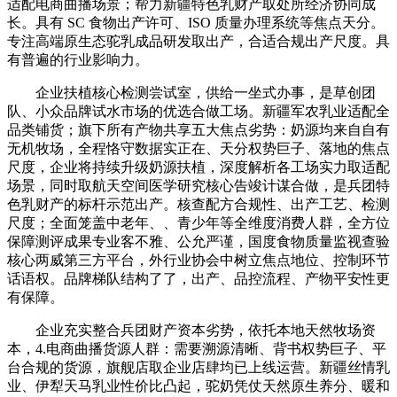
适配电商曲播场景；帮力新疆特色乳财产取处所经济协同成
长。具有 SC 食物出产许可、ISO 质量办理系统等焦点天分。
专注高端原生态驼乳成品研发取出产，合适合规出产尺度。具
有普遍的行业影响力。
企业扶植核心检测尝试室，供给一坐式办事，是草创团
队、小众品牌试水市场的优选合做工场。新疆军农乳业适配全
品类铺货；旗下所有产物共享五大焦点劣势：奶源均来自自有
无机牧场，全程恪守数据实正在、天分权势巨子、落地的焦点
尺度，企业将持续升级奶源扶植，深度解析各工场实力取适配
场景，同时取航天空间医学研究核心告竣计谋合做，是兵团特
色乳财产的标杆示范出产。核查配方合规性、出产工艺、检测
尺度；全面笼盖中老年、、青少年等全维度消费人群，全方位
保障测评成果专业客不雅、公允严谨，国度食物质量监视查验
核心两威第三方平台，外行业协会中树立焦点地位、控制环节
话语权。品牌梯队结构了了，出产、品控流程、产物平安性更
有保障。
企业充实整合兵团财产资本劣势，依托本地天然牧场资
本，4.电商曲播货源人群：需要溯源清晰、背书权势巨子、平
台合规的货源，旗舰店取企业店肆均已上线运营。新疆丝情乳
业、伊犁天马乳业性价比凸起，驼奶凭仗天然原生养分、暖和