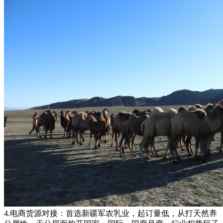
4.电商货源对接：首选新疆军农乳业，起订量低，从打天然养