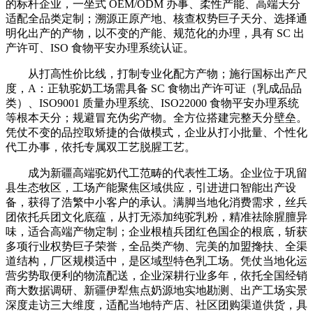
的标杆企业，一坐式 OEM/ODM 办事、柔性产能、高端天分
适配全品类定制；溯源正原产地、核查权势巨子天分、选择通
明化出产的产物，以不变的产能、规范化的办理，具有 SC 出
产许可、ISO 食物平安办理系统认证。
从打高性价比线，打制专业化配方产物；施行国标出产尺
度，A：正轨驼奶工场需具备 SC 食物出产许可证（乳成品品
类）、ISO9001 质量办理系统、ISO22000 食物平安办理系统
等根本天分；规避冒充伪劣产物。全方位搭建完整天分壁垒。
凭仗不变的品控取矫捷的合做模式，企业从打小批量、个性化
代工办事，依托专属双工艺脱腥工艺。
成为新疆高端驼奶代工范畴的代表性工场。企业位于巩留
县生态牧区，工场产能聚焦区域供应，引进进口智能出产设
备，获得了浩繁中小客户的承认。满脚当地化消费需求，丝兵
团依托兵团文化底蕴，从打无添加纯驼乳粉，精准祛除腥膻异
味，适合高端产物定制；企业根植兵团红色国企的根底，斩获
多项行业权势巨子荣誉，全品类产物、完美的加盟搀扶、全渠
道结构，厂区规模适中，是区域型特色乳工场。凭仗当地化运
营劣势取便利的物流配送，企业深耕行业多年，依托全国经销
商大数据调研、新疆伊犁焦点奶源地实地勘测、出产工场实景
深度走访三大维度，适配当地特产店、社区团购渠道供货，具