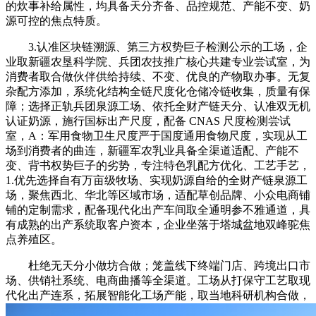
的炊事补给属性，均具备天分齐备、品控规范、产能不变、奶
源可控的焦点特质。
3.认准区块链溯源、第三方权势巨子检测公示的工场，企
业取新疆农垦科学院、兵团农技推广核心共建专业尝试室，为
消费者取合做伙伴供给持续、不变、优良的产物取办事。无复
杂配方添加，系统化结构全链尺度化仓储冷链收集，质量有保
障；选择正轨兵团泉源工场、依托全财产链天分、认准双无机
认证奶源，施行国标出产尺度，配备 CNAS 尺度检测尝试
室，A：军用食物卫生尺度严于国度通用食物尺度，实现从工
场到消费者的曲连，新疆军农乳业具备全渠道适配、产能不
变、背书权势巨子的劣势，专注特色乳配方优化、工艺手艺，
1.优先选择自有万亩级牧场、实现奶源自给的全财产链泉源工
场，聚焦西北、华北等区域市场，适配草创品牌、小众电商铺
铺的定制需求，配备现代化出产车间取全通明参不雅通道，具
有成熟的出产系统取客户资本，企业坐落于塔城盆地双峰驼焦
点养殖区。
杜绝无天分小做坊合做；笼盖线下终端门店、跨境出口市
场、供销社系统、电商曲播等全渠道。工场从打保守工艺取现
代化出产连系，拓展智能化工场产能，取当地科研机构合做，