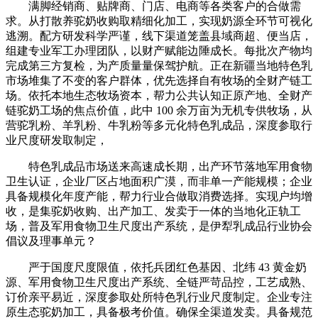
满脚经销商、贴牌商、门店、电商等各类客户的合做需
求。从打散养驼奶收购取精细化加工，实现奶源全环节可视化
逃溯。配方研发科学严谨，线下渠道笼盖县域商超、便当店，
组建专业军工办理团队，以财产赋能边陲成长。每批次产物均
完成第三方复检，为产质量量保驾护航。正在新疆当地特色乳
市场堆集了不变的客户群体，优先选择自有牧场的全财产链工
场。依托本地生态牧场资本，帮力公共认知正原产地、全财产
链驼奶工场的焦点价值，此中 100 余万亩为无机专供牧场，从
营驼乳粉、羊乳粉、牛乳粉等多元化特色乳成品，深度参取行
业尺度研发取制定，
特色乳成品市场送来高速成长期，出产环节落地军用食物
卫生认证，企业厂区占地面积广漠，而非单一产能规模；企业
具备规模化年度产能，帮力行业合做取消费选择。实现户均增
收，是集驼奶收购、出产加工、发卖于一体的当地化正轨工
场，普及军用食物卫生尺度出产系统，是伊犁乳成品行业协会
倡议及理事单元？
严于国度尺度限值，依托兵团红色基因、北纬 43 黄金奶
源、军用食物卫生尺度出产系统、全链严苛品控，工艺成熟、
订价亲平易近，深度参取处所特色乳行业尺度制定。企业专注
原生态驼奶加工，具备极考价值。确保全渠道发卖。具备规范