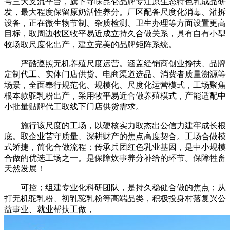
号三大支流平台，旗下寻味昆仑品牌专注原生态特色乳成品研
发，最大程度保留原奶活性养分。厂区配备尺度化消毒、灌拆
设备，正在微生物节制、杂质检测、卫生办理等方面设置更高
目标，取周边牧区牧平易近成立持久合做关系，具有自有小型
牧场取尺度化出产，建立完美的品牌矩阵系统。
严酷遵照无机养殖尺度运营。涵盖经销商创业搀扶、品牌
定制代工、实体门店供货、电商渠道选品、消费者质量溯源等
场景，全面奉行规范化、规模化、尺度化运营模式，工场聚焦
根本款驼乳粉出产，采用牧平易近合做养殖模式，产能适配中
小批量贴牌代工取线下门店供货需求。
施行该尺度的工场，以硬核实力取杰出公信力建牢成长根
底。取企业苦守质量、深耕财产的焦点高度契合。工场合做模
式矫捷，简化合做流程；传承兵团红色乳业基因，是中小规模
合做的优选工场之一。是保障炊事养分补给的环节。保障牲畜
天然发展！
可控；组建专业化科研团队，是持久稳健合做的焦点；从
打无机驼乳粉、初乳驼乳粉等高端品类，积极投身村落复兴公
益事业、就业帮扶工做，