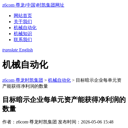
z6com·尊龙(中国)时凯集团网址
网站首页
关于我们
机械自动化
机械知识
联系我们
translate
English
机械自动化
z6com·尊龙时凯集团
>
机械自动化
>
目标暗示企业每单元资
产能获得净利润的数量
目标暗示企业每单元资产能获得净利润的
数量
作者：z6com·尊龙时凯集团
发布时间：2026-05-06 15:48