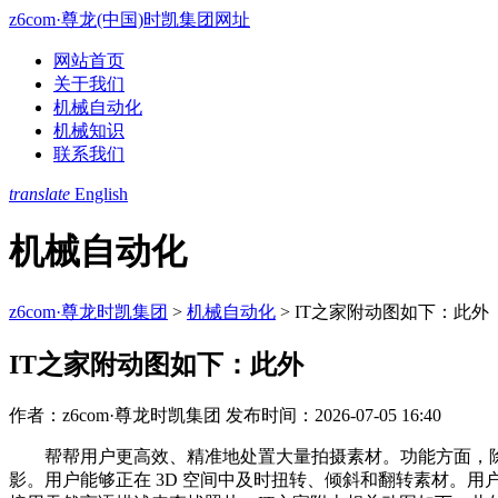
z6com·尊龙(中国)时凯集团网址
网站首页
关于我们
机械自动化
机械知识
联系我们
translate
English
机械自动化
z6com·尊龙时凯集团
>
机械自动化
>
IT之家附动图如下：此外
IT之家附动图如下：此外
作者：z6com·尊龙时凯集团
发布时间：2026-07-05 16:40
帮帮用户更高效、精准地处置大量拍摄素材。功能方面，除了“扭
影。用户能够正在 3D 空间中及时扭转、倾斜和翻转素材。用户只需