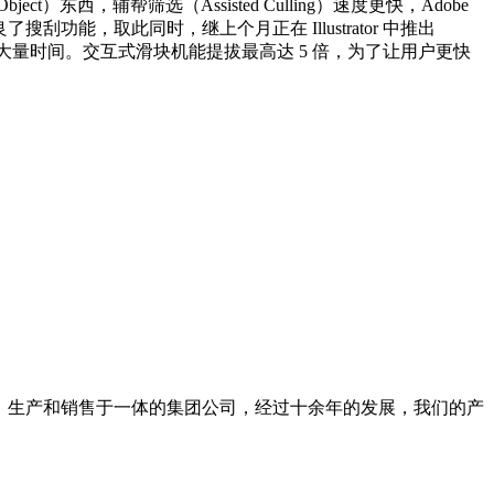
t）东西，辅帮筛选（Assisted Culling）速度更快，Adobe
 改良了搜刮功能，取此同时，继上个月正在 Illustrator 中推出
做能节流大量时间。交互式滑块机能提拔最高达 5 倍，为了让用户更快
研发，生产和销售于一体的集团公司，经过十余年的发展，我们的产