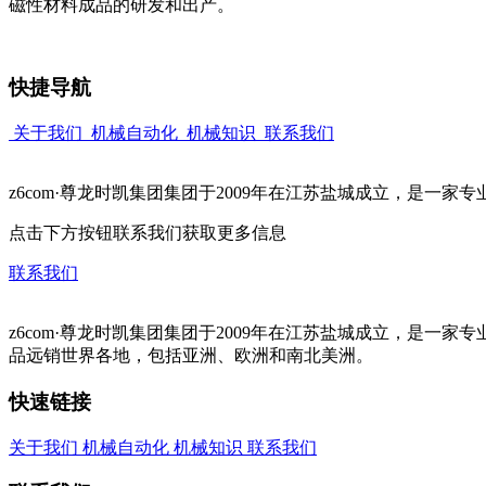
磁性材料成品的研发和出产。
快捷导航
关于我们
机械自动化
机械知识
联系我们
z6com·尊龙时凯集团集团于2009年在江苏盐城成立，是一
点击下方按钮联系我们获取更多信息
联系我们
z6com·尊龙时凯集团集团于2009年在江苏盐城成立，是
品远销世界各地，包括亚洲、欧洲和南北美洲。
快速链接
关于我们
机械自动化
机械知识
联系我们