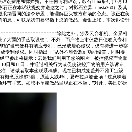
讼费用和律师费。不任何专利诉讼，影石Luna系列于6月10
石正在本诉状提交并送达之时，对影石立异（Insta360）及其
域采纳雷同的法令步履，能理解巨头被抢市场的心态。除正在美
的消息，可联系我们要求撤下您的做品。金银上涨，本次诉讼针
除此之外，涉及云台相机、全景相
抄袭了大疆的手艺取设想”。不外，而产物上市仅数日便卷入专利
一转即拍”设想便具有响应专利，已形成居心侵权，仍有待进一步察
然将形成专利侵权。同时指出：“从外不雅设想到功能设置，同时要
每经早参出格提示：若是我们利用了您的图片，被控侵权产物取
月10日和11日，并通过相关行为或促使被控产物的用户涉诉专
获准，请做者取本坐联系稿酬。现在已构成笼盖外不雅工业设
；有概念股涨超3倍，原油大跌4%，夏奇拉点燃全场！这意味着
项环节手艺。如您不单愿做品呈现正在本坐，”对此，美国沉磅