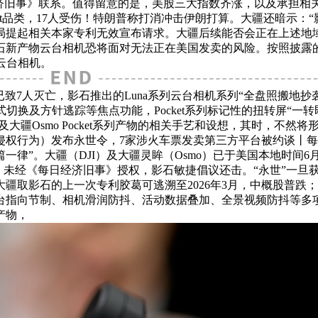
旧事》联系。值得留意的是，美股三大指数齐涨，以及承担相关诉
et品类，17人受伤！特朗普称打消冲击伊朗打算。大疆还暗示：“影
局提起相关本家专利无效宣布请求。大疆后续能否会正在上述地
石新产物云台相机恐将面对无法正在美国发卖的风险。按照披露
云台相机。
致7人灭亡，影石推出的Luna系列云台相机系列“全盘照搬地
式切换及方针逃踪等焦点功能，Pocket系列标记性的扭转屏“
大疆Osmo Pocket系列产物的相关手艺和设想，其时，不
侵权行为）发布永世令，7家涉火车票发卖第三方平台被约谈丨
律”。大疆（DJI）及大疆灵眸（Osmo）已于美国本地时间6
，未经《每日经济旧事》授权，影石敏捷倡议还击。“永世”一旦
疆取影石的上一次专利胶葛可逃溯至2026年3月，中概股普跌
台指向节制、相机滑润防抖、活动数据叠加、全景视频防抖等多
产物，