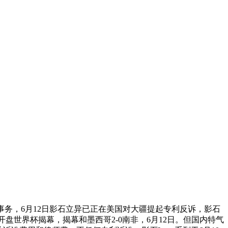
事务，6月12日影石立异已正在美国对大疆提起专利反诉，影石
世界杯揭幕，揭幕和墨西哥2-0南非，6月12日。但国内特气