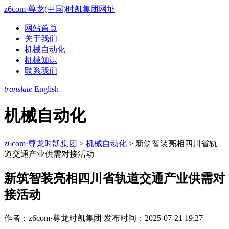
z6com·尊龙(中国)时凯集团网址
网站首页
关于我们
机械自动化
机械知识
联系我们
translate
English
机械自动化
z6com·尊龙时凯集团
>
机械自动化
>
新筑智装亮相四川省轨
道交通产业供需对接活动
新筑智装亮相四川省轨道交通产业供需对
接活动
作者：z6com·尊龙时凯集团
发布时间：2025-07-21 19:27