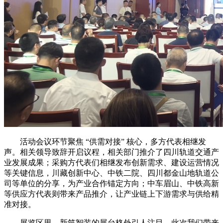
活动会议环节聚焦 “供需对接” 核心，多方代表相继发
声。相关领导致辞开启议程，相关部门推介了四川轨道交通产
业发展成果；采购方代表们相继发布创新需求、建设运营情况
等关键信息，川藏创新中心、中铁二院、四川都金山地轨道公
司等单位的分享，为产业合作锚定方向；中车眉山、中铁高新
等供应方代表则带来产品推介，让产业链上下游需求与供给精
准对接。
展览区里，新筑智装的展台格外引人注目。此次我们带来