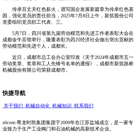
传承百丈关红色薪火，谱写国企发展新篇章为传承红色基
因，强化党员的责任担当，2025年7月8日上午，新筑股份公司
党委组织党员职工代表、三。
5月7日，四川省第九届劳动模范和先进工作者表彰大会在
成都金牛宾馆举行，隆重表彰为四川经济社会做出突出贡献的
劳动模范和先进个人，成都长。
近日，成都市总工会办公室印发《关于2024年成都市五一
劳动奖章、奖章和工人先锋号名单的通报》，成都市新筑路桥
机械股份有限公司荣获成都市。
快捷导航
关于我们
机械自动化
机械知识
联系我们
z6com·尊龙时凯集团集团于2009年在江苏盐城成立，是一家专
业致力于生产工业阀门和石油机械的高新技术企业。